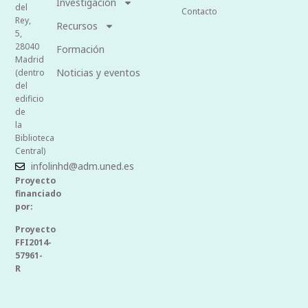
Investigación
del
Contacto
Rey,
Recursos
5,
28040
Formación
Madrid
Noticias y eventos
(dentro
del
edificio
de
la
Biblioteca
Central)
infolinhd@adm.uned.es
Proyecto
financiado
por:
Proyecto
FFI2014-
57961-
R