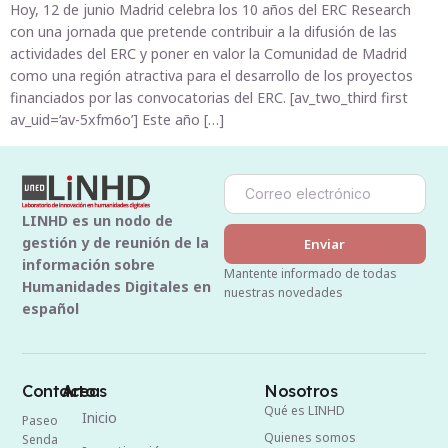
Hoy, 12 de junio Madrid celebra los 10 años del ERC Research
con una jornada que pretende contribuir a la difusión de las
actividades del ERC y poner en valor la Comunidad de Madrid
como una región atractiva para el desarrollo de los proyectos
financiados por las convocatorias del ERC. [av_two_third first
av_uid=’av-5xfm6o’] Este año […]
LINHD es un nodo de
gestión y de reunión de la
Enviar
información sobre
Mantente informado de todas
Humanidades Digitales en
nuestras novedades
español
Contacto
Areas
Nosotros
Qué es LINHD
Inicio
Paseo
Quienes somos
Senda