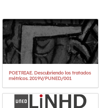
POETRIAE. Descubriendo los tratados
métricos. 2019V/PUNED/001