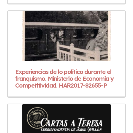
Experiencias de lo político durante el
franquismo. Ministerio de Economía y
Competitividad. HAR2017-82655-P