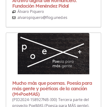
Archivo digital del Romancero.
Fundación Menéndez Pidal
Álvaro Piquero
alvaropiquero@flog.uned.es
Mucho más que poemas. Poesía para
más gente y poéticas de la canción
(M+PoeMAS)
(PID2024-158927NB-I00) Tercera parte del
proyecto PoeMAS (Poesía para MÁS gente),