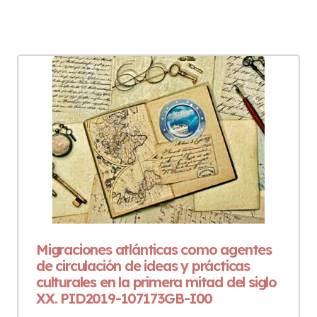
Migraciones atlánticas como agentes
de circulación de ideas y prácticas
culturales en la primera mitad del siglo
XX. PID2019-107173GB-I00