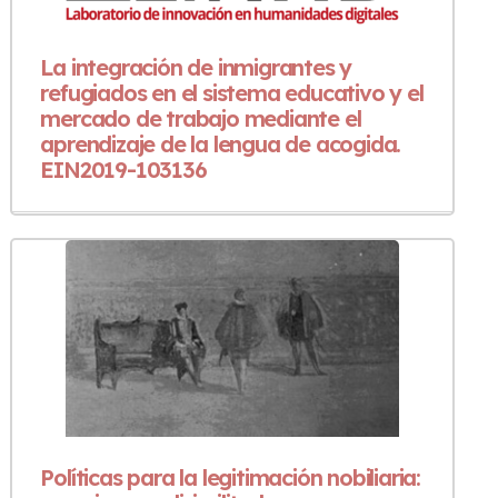
La integración de inmigrantes y
refugiados en el sistema educativo y el
mercado de trabajo mediante el
aprendizaje de la lengua de acogida.
EIN2019-103136
Políticas para la legitimación nobiliaria: