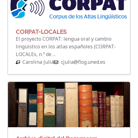
CORPAT-LOCALES
El proyecto CORPAT: lengua oral y cambio
lingüístico en los atlas españoles (CORPAT-
LOCALEs, n.º de ...
Carolina Juliá
cjulia@flog.uned.es