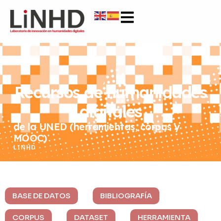
Recursos de humanidades
digitales
de la UNED (herramientas, corpus y
MOOC)
LINHD
BASE DE DATOS
BIBLIOGRAFÍA
CORPUS
DATASET
HERRAMIENTA