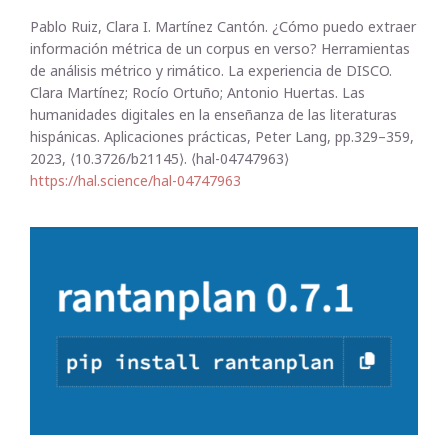
Pablo Ruiz, Clara I. Martínez Cantón. ¿Cómo puedo extraer
información métrica de un corpus en verso? Herramientas
de análisis métrico y rimático. La experiencia de DISCO.
Clara Martínez; Rocío Ortuño; Antonio Huertas. Las
humanidades digitales en la enseñanza de las literaturas
hispánicas. Aplicaciones prácticas, Peter Lang, pp.329–359,
2023, ⟨10.3726/b21145⟩. ⟨hal-04747963⟩
https://hal.science/hal-04747963