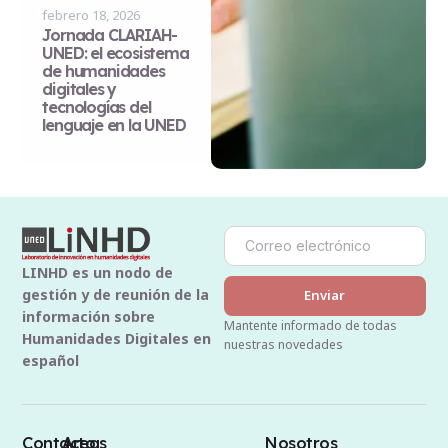
febrero 18, 2026
Jornada CLARIAH-
UNED: el ecosistema
de humanidades
digitales y
tecnologías del
lenguaje en la UNED
LINHD es un nodo de
gestión y de reunión de la
Enviar
información sobre
Mantente informado de todas
Humanidades Digitales en
nuestras novedades
español
Contacto
Areas
Nosotros