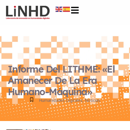
Informe Del LITHME: «El
Amanecer De La Era
Humano-Máquina»
Humanidades Digitales
,
Noticias