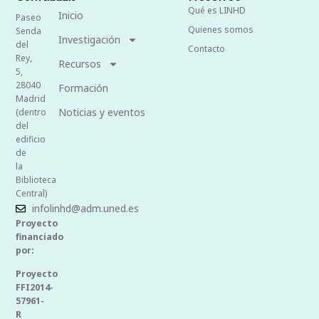
Qué es LINHD
Inicio
Paseo
Quienes somos
Senda
Investigación
del
Contacto
Rey,
Recursos
5,
28040
Formación
Madrid
Noticias y eventos
(dentro
del
edificio
de
la
Biblioteca
Central)
infolinhd@adm.uned.es
Proyecto
financiado
por:
Proyecto
FFI2014-
57961-
R