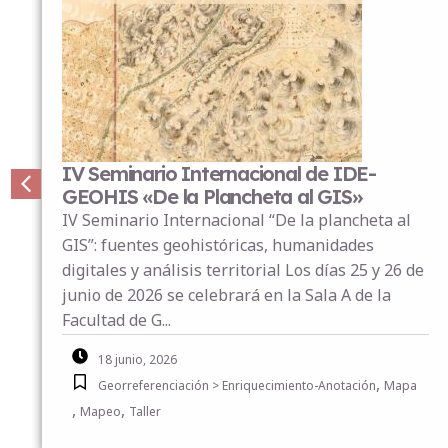
Curso de verano de Sistemas de
Información Geográfica aplicados a las
humanidades
¿Cómo se pueden mapear las rutas de una
novela? ¿Qué nos revelan los mapas sobre la
evolución de una lengua, una ciudad o una
memoria colectiva? ¿Cómo pueden dialogar
archivos históricos, inteligencia...
27 mayo, 2026
,
,
,
cursos
DARIAH
Humanidades Digitales
Mapeo