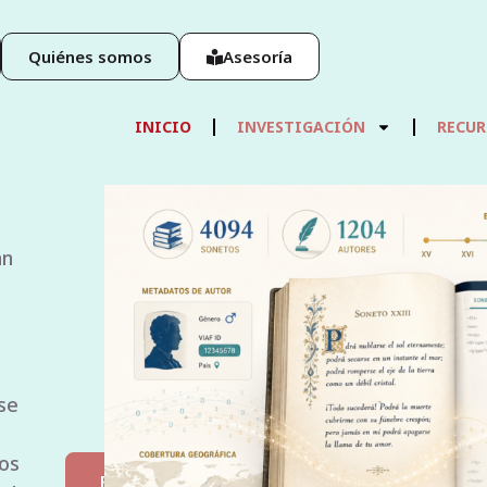
Quiénes somos
Asesoría
INICIO
INVESTIGACIÓN
RECUR
a
a
ña
e
Más
y
sobre
CLARIAH-
ES