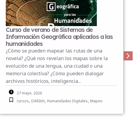
Congreso «Pensamiento crítico y ética.
Inteligencia Artificial Generativa en el
aprendizaje lingüístico del siglo XXI.»
Fecha: 28, 29 y 30 de octubre de 2026 Lugar:
Universidad Nacional de Educación a Distancia
(UNED) La Universidad Nacional de Educación a
Distancia (Departamento de Filologías
Extranjeras y sus Lingüí...
18 febrero, 2026
,
Congresos y Conferencias
Eventos