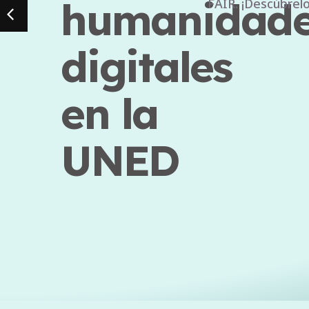
estratégica
CLARIAH-
ES