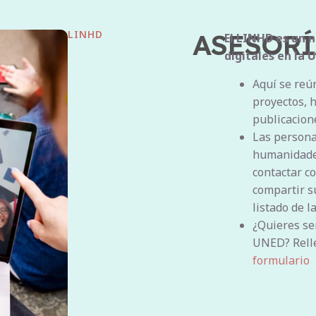
LINHD
ASESORÍ
El LINHD es un 
digitales en la 
Aquí se reú
proyectos, 
publicacion
Las persona
humanidades
contactar c
compartir s
listado de l
¿Quieres se
UNED? Relle
formulario