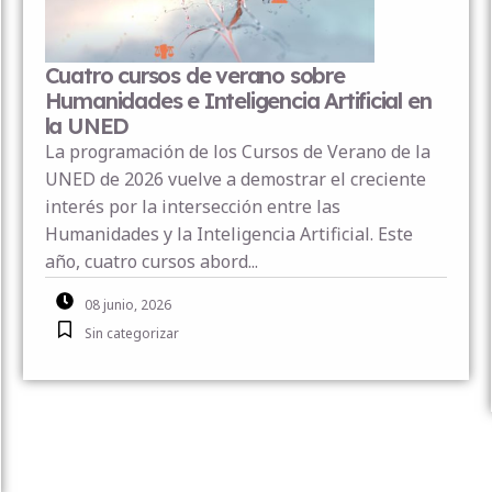
Congreso Políticas lingüísticas,
bilingüismo y educación bilingüe:
construyendo el futuro
Introducción: Desde 2018, el grupo de
investigación Lengua y Sociedad de la UNED ha
organizado una serie de congresos
internacionales bienales que se han consolidado
como un foro de referencia para el...
18 febrero, 2026
,
,
Congresos y Conferencias
Eventos
Sin categorizar