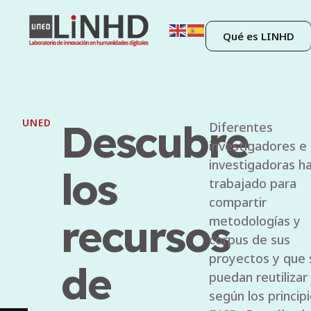
Qué es LINHD
Formamos
UNED
Junto con el grupo
LENAR, volvemos 
formar parte de la
parte
red que gestiona l
presencia de Espa
de la
en las
infraestructuras d
investigación
red
europeas CLARIN 
DARIAH