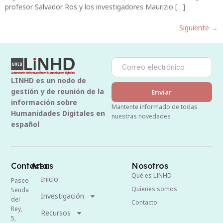
profesor Salvador Ros y los investigadores Maurizio […]
Siguiente
→
LINHD es un nodo de
gestión y de reunión de la
Enviar
información sobre
Mantente informado de todas
Humanidades Digitales en
nuestras novedades
español
Contacto
Areas
Nosotros
Qué es LINHD
Inicio
Paseo
Quienes somos
Senda
Investigación
del
Contacto
Rey,
Recursos
5,