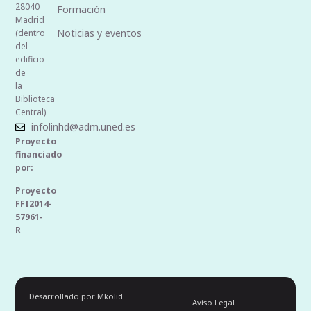
28040
Formación
Madrid
Noticias y eventos
(dentro
del
edificio
de
la
Biblioteca
Central)
infolinhd@adm.uned.es
Proyecto
financiado
por:
Proyecto
FFI2014-
57961-
R
Desarrollado por Mkolid
Aviso Legal