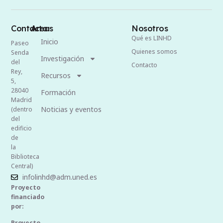
Contacto
Areas
Nosotros
Qué es LINHD
Inicio
Paseo
Quienes somos
Senda
Investigación
del
Contacto
Rey,
Recursos
5,
28040
Formación
Madrid
Noticias y eventos
(dentro
del
edificio
de
la
Biblioteca
Central)
infolinhd@adm.uned.es
Proyecto
financiado
por:
Proyecto