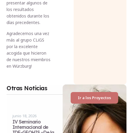
presentar algunos de
los resultados
obtenidos durante los
días precedentes.
Agradecemos una vez
más al grupo CLiGS
por la excelente
acogida que hicieron
de nuestros miembros
en Würzburg!
Otras Noticias
Ir a los Proyectos
junio 18, 2026
IV Seminario
Internacional de
IDE-GEOHIS «De la