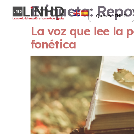
Etiqueta:
Repos
Qué es LINHD
La voz que lee la p
fonética