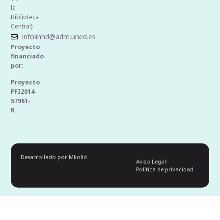
la
Biblioteca
Central)
infolinhd@adm.uned.es
Proyecto
financiado
por:
Proyecto
FFI2014-
57961-
R
Desarrollado por Mkolid
Aviso Legal
Política de privacidad