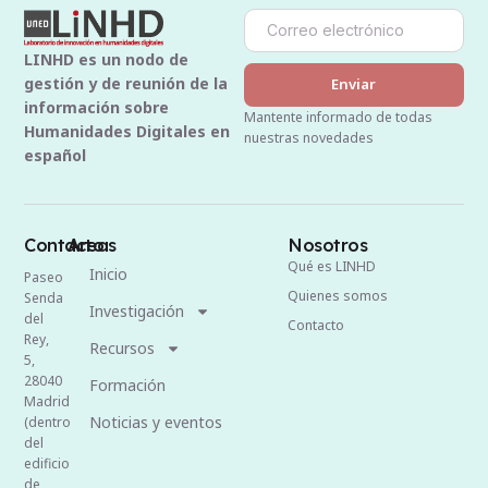
LINHD es un nodo de
gestión y de reunión de la
Enviar
información sobre
Mantente informado de todas
Humanidades Digitales en
nuestras novedades
español
Contacto
Areas
Nosotros
Qué es LINHD
Inicio
Paseo
Quienes somos
Senda
Investigación
del
Contacto
Rey,
Recursos
5,
28040
Formación
Madrid
Noticias y eventos
(dentro
del
edificio
de