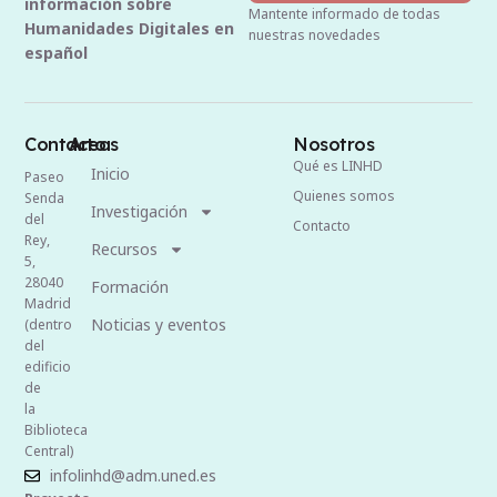
información sobre
Mantente informado de todas
Humanidades Digitales en
nuestras novedades
español
Contacto
Areas
Nosotros
Qué es LINHD
Inicio
Paseo
Quienes somos
Senda
Investigación
del
Contacto
Rey,
Recursos
5,
28040
Formación
Madrid
Noticias y eventos
(dentro
del
edificio
de
la
Biblioteca
Central)
infolinhd@adm.uned.es