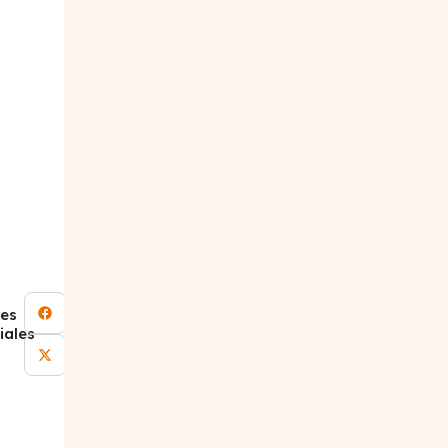
es
iales