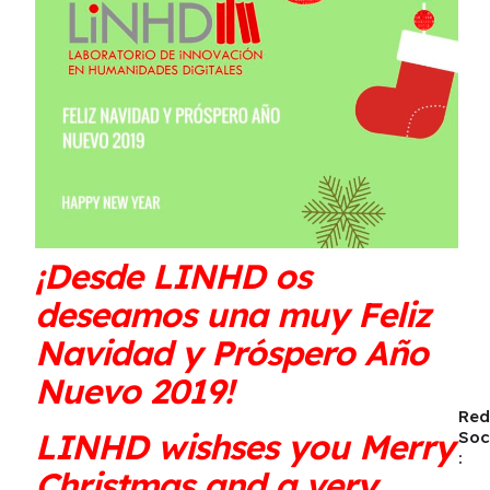
¡Desde LINHD os
deseamos una muy Feliz
Navidad y Próspero Año
Nuevo 2019!
Red
LINHD wishses you Merry
Soc
:
Christmas and a very