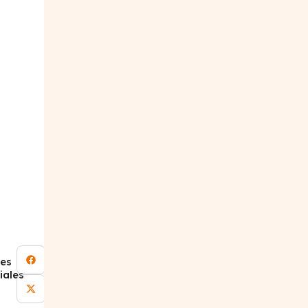
es
iales