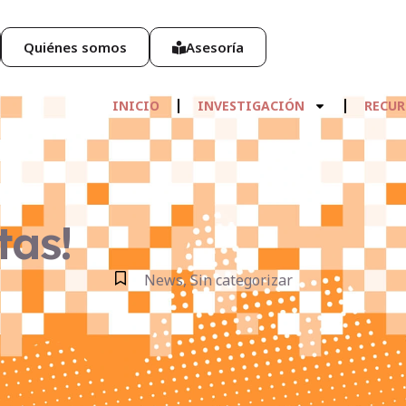
Quiénes somos
Asesoría
INICIO
INVESTIGACIÓN
RECUR
tas!
News
,
Sin categorizar