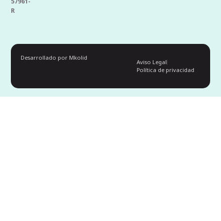
57961-
R
Desarrollado por Mkolid
Aviso Legal
Política de privacidad