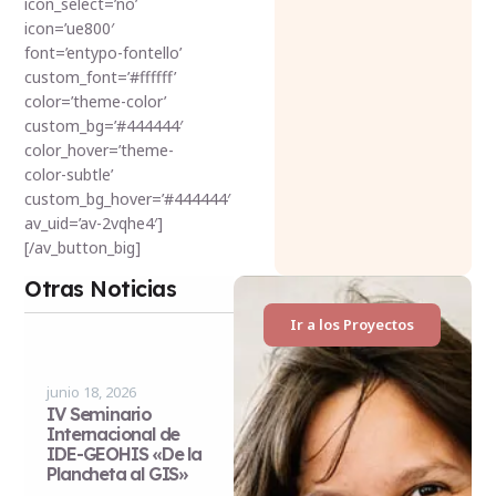
icon_select=’no’
icon=’ue800′
font=’entypo-fontello’
custom_font=’#ffffff’
color=’theme-color’
custom_bg=’#444444′
color_hover=’theme-
color-subtle’
custom_bg_hover=’#444444′
av_uid=’av-2vqhe4′]
[/av_button_big]
Otras Noticias
Ir a los Proyectos
junio 18, 2026
IV Seminario
Internacional de
IDE-GEOHIS «De la
Plancheta al GIS»