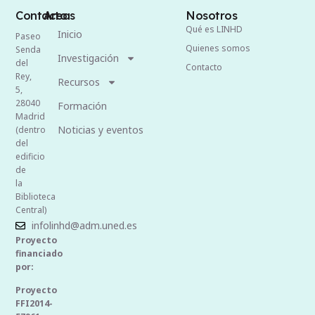
Contacto
Areas
Nosotros
Qué es LINHD
Inicio
Paseo
Quienes somos
Senda
Investigación
del
Contacto
Rey,
Recursos
5,
28040
Formación
Madrid
Noticias y eventos
(dentro
del
edificio
de
la
Biblioteca
Central)
infolinhd@adm.uned.es
Proyecto
financiado
por:
Proyecto
FFI2014-