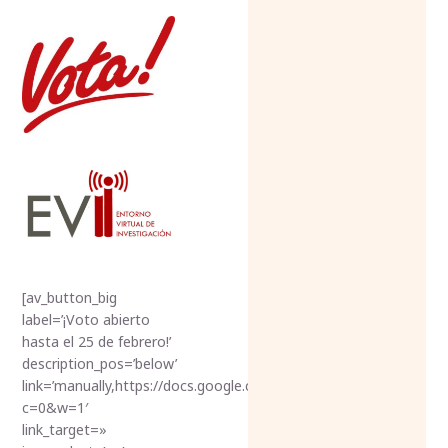
[av_button_big
label=’¡Voto abierto
hasta el 25 de febrero!’
description_pos=’below’
link=’manually,https://docs.google.com/forms/d/e/1FAIpQL
c=0&w=1′
link_target=»