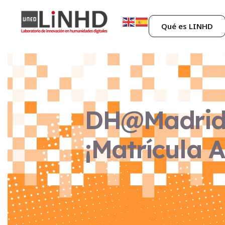
Qué es LINHD
DH@Madrid 
¡Matrícula A