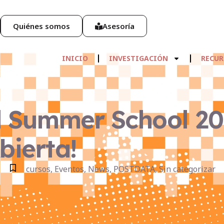
Quiénes somos
Asesoría
INICIO
INVESTIGACIÓN
RECUR
Summer School 20
bierta!
cursos
,
Eventos
,
News
,
POSTDATA
,
Sin categorizar