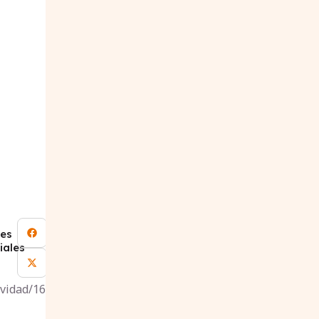
es
iales
ividad/16853′