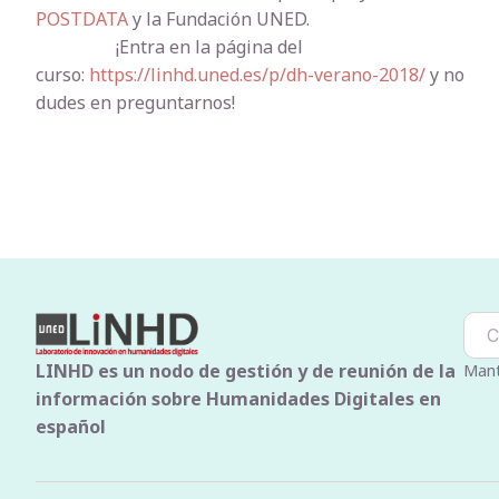
POSTDATA
y la Fundación UNED.
¡Entra en la página del
curso:
https://linhd.uned.es/p/dh-verano-2018/
y no
dudes en preguntarnos!
LINHD es un nodo de gestión y de reunión de la
Mant
información sobre Humanidades Digitales en
español