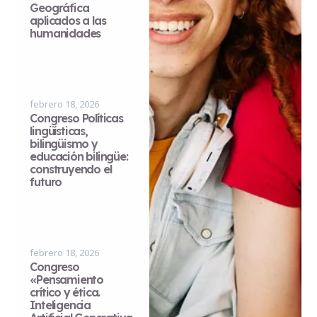
Geográfica
aplicados a las
humanidades
febrero 18, 2026
Congreso Políticas
lingüísticas,
bilingüismo y
educación bilingüe:
construyendo el
futuro
febrero 18, 2026
Congreso
«Pensamiento
crítico y ética.
Inteligencia