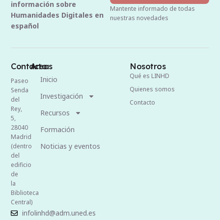
información sobre
Mantente informado de todas
Humanidades Digitales en
nuestras novedades
español
Contacto
Areas
Nosotros
Qué es LINHD
Inicio
Paseo
Quienes somos
Senda
Investigación
del
Contacto
Rey,
Recursos
5,
28040
Formación
Madrid
Noticias y eventos
(dentro
del
edificio
de
la
Biblioteca
Central)
infolinhd@adm.uned.es