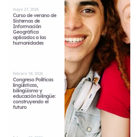
mayo 27, 2026
Curso de verano de
Sistemas de
Información
Geográfica
aplicados a las
humanidades
febrero 18, 2026
Congreso Políticas
lingüísticas,
bilingüismo y
educación bilingüe:
construyendo el
futuro