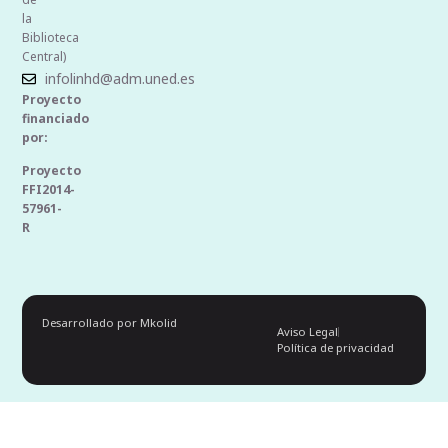
la
Biblioteca
Central)
infolinhd@adm.uned.es
Proyecto
financiado
por:
Proyecto
FFI2014-
57961-
R
Desarrollado por Mkolid
Aviso Legal
Política de privacidad