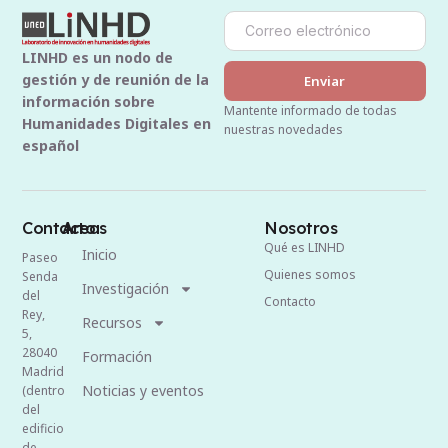
LINHD es un nodo de
gestión y de reunión de la
Enviar
información sobre
Mantente informado de todas
Humanidades Digitales en
nuestras novedades
español
Contacto
Areas
Nosotros
Qué es LINHD
Inicio
Paseo
Quienes somos
Senda
Investigación
del
Contacto
Rey,
Recursos
5,
28040
Formación
Madrid
Noticias y eventos
(dentro
del
edificio
de