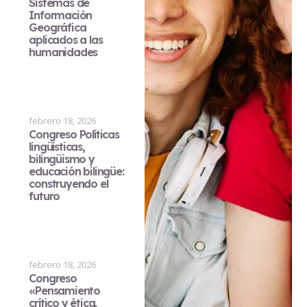
Sistemas de
Información
Geográfica
aplicados a las
humanidades
febrero 18, 2026
Congreso Políticas
lingüísticas,
bilingüismo y
educación bilingüe:
construyendo el
futuro
febrero 18, 2026
Congreso
«Pensamiento
crítico y ética.