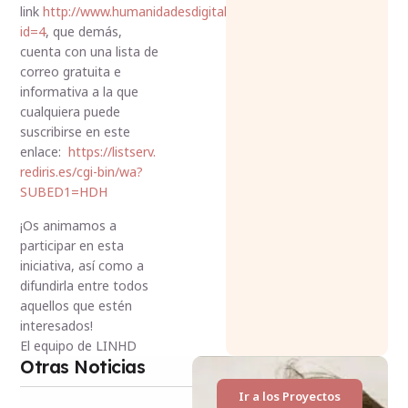
link
http://www.humanidadesdigitales.org/estaticas/ver.htm?
id=4
, que demás,
cuenta con una lista de
correo gratuita e
informativa a la que
cualquiera puede
suscribirse en este
enlace:
https://listserv.
rediris.es/cgi-bin/wa?
SUBED1=
HDH
¡Os animamos a
participar en esta
iniciativa, así como a
difundirla entre todos
aquellos que estén
interesados!
El equipo de LINHD
Otras Noticias
Ir a los Proyectos