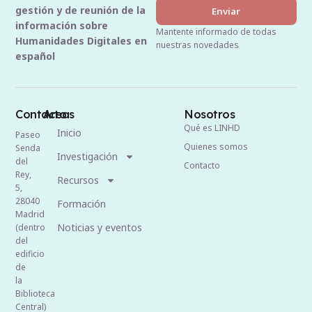
gestión y de reunión de la
Enviar
información sobre
Mantente informado de todas
Humanidades Digitales en
nuestras novedades
español
Contacto
Areas
Nosotros
Qué es LINHD
Inicio
Paseo
Quienes somos
Senda
Investigación
del
Contacto
Rey,
Recursos
5,
28040
Formación
Madrid
Noticias y eventos
(dentro
del
edificio
de
la
Biblioteca
Central)