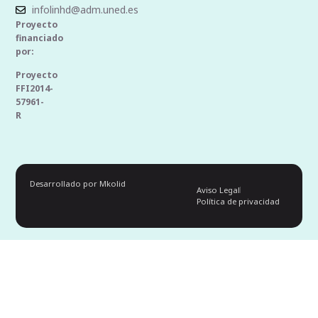
infolinhd@adm.uned.es
Proyecto
financiado
por:
Proyecto
FFI2014-
57961-
R
Desarrollado por Mkolid
Aviso Legal
Política de privacidad