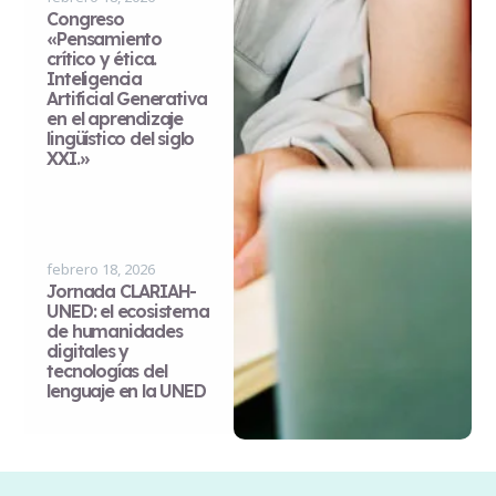
Congreso
«Pensamiento
crítico y ética.
Inteligencia
Artificial Generativa
en el aprendizaje
lingüístico del siglo
XXI.»
febrero 18, 2026
Jornada CLARIAH-
UNED: el ecosistema
de humanidades
digitales y
tecnologías del
lenguaje en la UNED