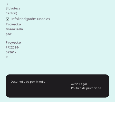
la
Biblioteca
Central)
infolinhd@adm.uned.es
Proyecto
financiado
por:
Proyecto
FFI2014-
57961-
R
Desarrollado por Mkolid
Aviso Legal
Política de privacidad