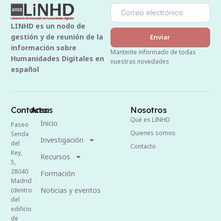
LINHD es un nodo de
gestión y de reunión de la
Enviar
información sobre
Mantente informado de todas
Humanidades Digitales en
nuestras novedades
español
Contacto
Areas
Nosotros
Qué es LINHD
Inicio
Paseo
Quienes somos
Senda
Investigación
del
Contacto
Rey,
Recursos
5,
28040
Formación
Madrid
Noticias y eventos
(dentro
del
edificio
de