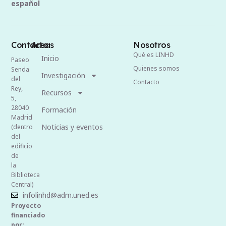
español
Contacto
Areas
Nosotros
Qué es LINHD
Inicio
Paseo
Quienes somos
Senda
Investigación
del
Contacto
Rey,
Recursos
5,
28040
Formación
Madrid
Noticias y eventos
(dentro
del
edificio
de
la
Biblioteca
Central)
infolinhd@adm.uned.es
Proyecto
financiado
por: