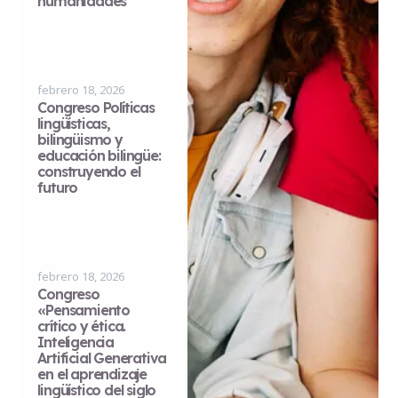
humanidades
febrero 18, 2026
Congreso Políticas
lingüísticas,
bilingüismo y
educación bilingüe:
construyendo el
futuro
febrero 18, 2026
Congreso
«Pensamiento
crítico y ética.
Inteligencia
Artificial Generativa
en el aprendizaje
lingüístico del siglo