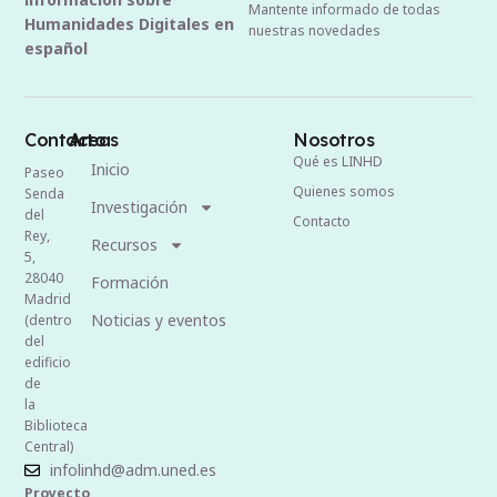
Mantente informado de todas
Humanidades Digitales en
nuestras novedades
español
Contacto
Areas
Nosotros
Qué es LINHD
Inicio
Paseo
Quienes somos
Senda
Investigación
del
Contacto
Rey,
Recursos
5,
28040
Formación
Madrid
Noticias y eventos
(dentro
del
edificio
de
la
Biblioteca
Central)
infolinhd@adm.uned.es
Proyecto