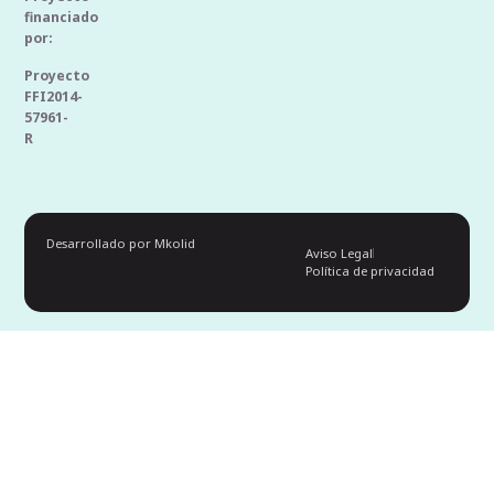
financiado
por:
Proyecto
FFI2014-
57961-
R
Desarrollado por Mkolid
Aviso Legal
Política de privacidad