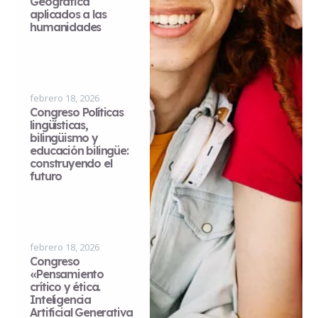
Geográfica
aplicados a las
humanidades
febrero 18, 2026
Congreso Políticas
lingüísticas,
bilingüismo y
educación bilingüe:
construyendo el
futuro
febrero 18, 2026
Congreso
«Pensamiento
crítico y ética.
Inteligencia
Artificial Generativa